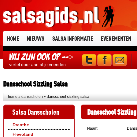
HOME
NIEUWS
SALSA INFORMATIE
EVENEMENTEN
Wij zijn ook op -->
vertel door aan al je vrienden
Dansschool Sizzling Salsa
home
»
dansscholen
» dansschool sizzling salsa
Salsa Dansscholen
Dansschool Sizzling
Drenthe
Naam:
Danss
Flevoland