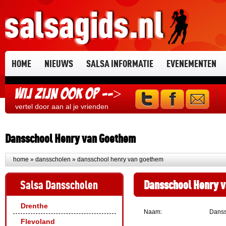
HOME
NIEUWS
SALSA INFORMATIE
EVENEMENTEN
Wij zijn ook op -->
vertel door aan al je vrienden
Dansschool Henry van Goethem
home
»
dansscholen
» dansschool henry van goethem
Salsa Dansscholen
Dansschool Henry 
Drenthe
Naam:
Danss
Flevoland