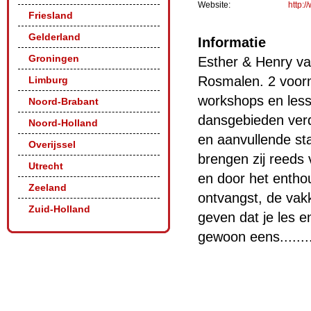
Website:
http:
Friesland
Gelderland
Informatie
Groningen
Esther & Henry va
Rosmalen. 2 voorm
Limburg
workshops en less
Noord-Brabant
dansgebieden verd
Noord-Holland
en aanvullende st
Overijssel
brengen zij reeds 
Utrecht
en door het entho
Zeeland
ontvangst, de vak
Zuid-Holland
geven dat je les e
gewoon eens.........