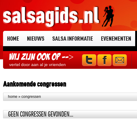
HOME
NIEUWS
SALSA INFORMATIE
EVENEMENTEN
Wij zijn ook op -->
vertel door aan al je vrienden
Aankomende congressen
home
» congressen
GEEN CONGRESSEN GEVONDEN...